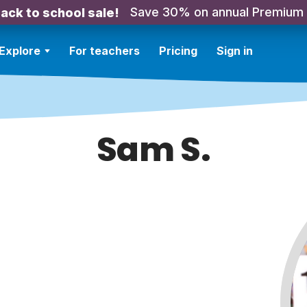
Save 30% on annual Premium
ack to school sale!
Explore
For teachers
Pricing
Sign in
Sam S.