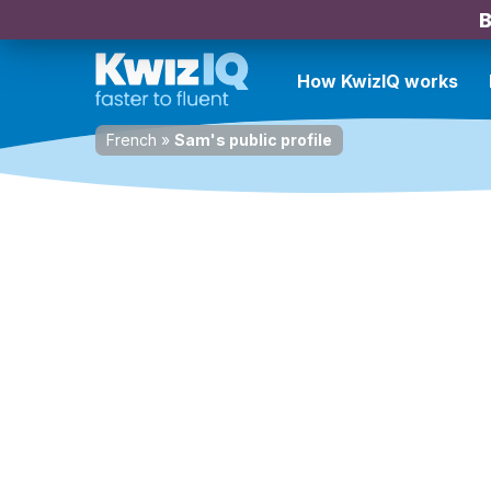
B
How KwizIQ works
French
»
Sam's public profile