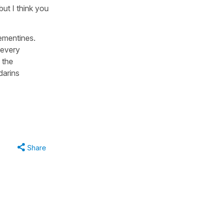
but I think you
lementines.
 every
 the
darins
Share