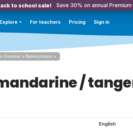
Save 30% on annual Premium
ack to school sale!
Explore
For teachers
Pricing
Sign in
»
Grammar
»
Names/nouns
»
mandarine / tange
English