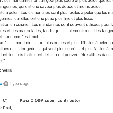
t : Les mandarines ont un goût plus sucré et plus acide que les
tangérines, qui ont une saveur plus douce et moins acide.
lité à peler : Les clémentines sont plus faciles à peler que les 
gérines, car elles ont une peau plus fine et plus lisse.
isation en cuisine : Les mandarines sont souvent utilisées pour f
res et des marmelades, tandis que les clémentines et les tangé
t consommées fraîches.
mé, les mandarines sont plus acides et plus difficiles à peler qu
ines et les tangérines, qui sont plus sucrées et plus faciles à 
nt, les trois fruits sont délicieux et peuvent être utilisés dans
s."
 helps!
ke
2 years ago
0
C1
KwizIQ Q&A super contributor
r Paul,