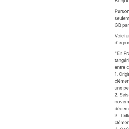
Bonjou
Persone
seuleme
GB par
Voici u
d'agru
"En Fra
tangéri
entre c
1. Orig
clémen
une pe
2. Sai
novembr
décemb
3. Tail
clément