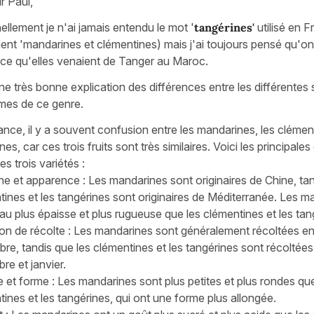
r Paul,
llement je n'ai jamais entendu le mot '
tangérines'
utilisé en F
nt 'mandarines et clémentines) mais j'ai toujours pensé qu'on l'
ce qu'elles venaient de Tanger au Maroc.
ne très bonne explication des différences entre les différentes 
mes de ce genre.
nce, il y a souvent confusion entre les mandarines, les clément
nes, car ces trois fruits sont très similaires. Voici les principale
es trois variétés :
ine et apparence : Les mandarines sont originaires de Chine, tan
tines et les tangérines sont originaires de Méditerranée. Les m
au plus épaisse et plus rugueuse que les clémentines et les tan
son de récolte : Les mandarines sont généralement récoltées en
e, tandis que les clémentines et les tangérines sont récoltées 
re et janvier.
le et forme : Les mandarines sont plus petites et plus rondes qu
ines et les tangérines, qui ont une forme plus allongée.