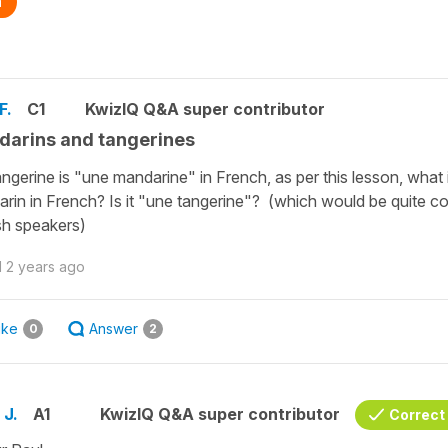
n
F.
C1
KwizIQ Q&A super contributor
arins and tangerines
tangerine is "une mandarine" in French, as per this lesson, what 
rin in French? Is it "une tangerine"? (which would be quite c
sh speakers)
d
2 years ago
ike
Answer
0
2
 J.
A1
KwizIQ Q&A super contributor
Correct