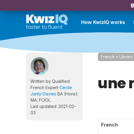
B
How KwizIQ works
French
»
Library
une 
Written by Qualified
French Expert
Cécile
Janty-Davies
BA (Hons);
MA; FCIOL
Last updated: 2021-02-
03
French