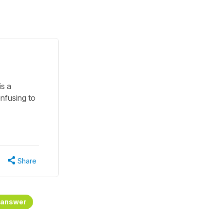
is a
onfusing to
Share
 answer