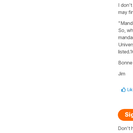
I don't
may fin
"Mandar
So, whi
mandari
Univers
listed
Bonne 
Jim
Li
Si
Don't 