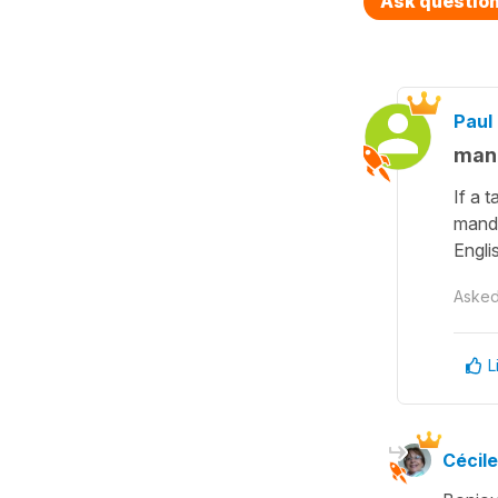
Ask questio
Paul 
mand
If a 
manda
Engli
Aske
L
Cécile