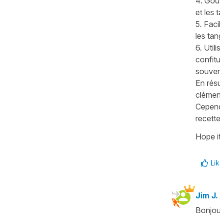
4. Goû
et les 
5. Faci
les tan
6. Util
confitu
souven
En résu
clément
Cependa
recette
Hope it
Li
Jim J.
Bonjou