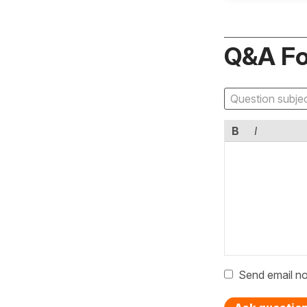
Q&A F
B
I
Send email no