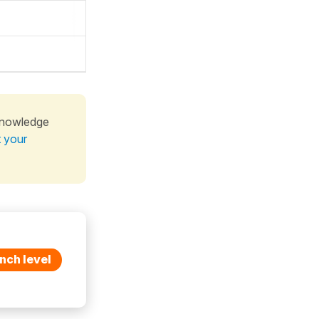
knowledge
t your
nch level