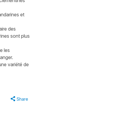
 clémentines
mandarines et
aire des
rines sont plus
e les
manger.
 une variété de
Share