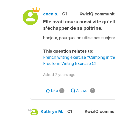
coca p.
C1
KwizIQ communi
Elle avait couru aussi vite qu'e
s'échapper de sa poitrine.
bonjour, pourquoi on utilise pas subjonc
This question relates to:
French writing exercise "Camping in t
Freeform Writing Exercise C1
Asked
7 years ago
Like
Answer
1
1
Kathryn M.
C1
KwizIQ commu