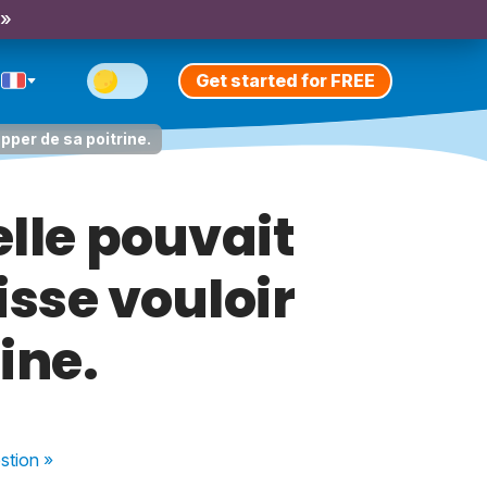
 »
Get started for FREE
pper de sa poitrine.
elle pouvait
sse vouloir
ine.
stion
»