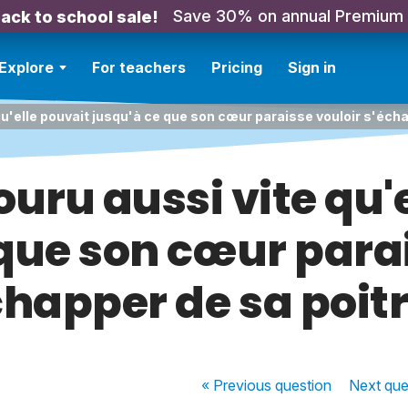
Save 30% on annual Premium
ack to school sale!
Explore
For teachers
Pricing
Sign in
 qu'elle pouvait jusqu'à ce que son cœur paraisse vouloir s'écha
couru aussi vite qu'
 que son cœur parai
chapper de sa poitr
« Previous
question
Next
que