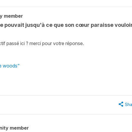
ty member
lle pouvait jusqu'à ce que son cœur paraisse vouloi
tif passé ici ? merci pour votre réponse.
he woods"
Sha
nity member