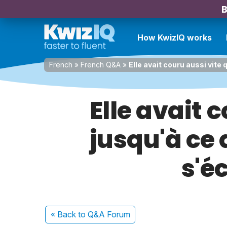
B
How KwizIQ works
French
»
French Q&A
»
Elle avait couru aussi vite
Elle avait 
jusqu'à ce
s'é
« Back
to Q&A Forum