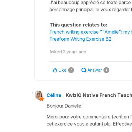
J'ai beaucoup apprécié ce texte parce 
personnage principal, je veux regarder
This question relates to:
French writing exercise ""Amélie": my f
Freeform Writing Exercise B2
Asked
3 years ago
Like
Answer
7
1
Céline
KwizIQ Native French Teac
Bonjour Daniella,
Merci pour votre commentaire (écrit en fra
cet exercice vous a autant plu. Effective