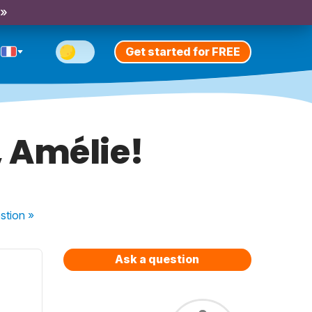
 »
Get started for FREE
, Amélie!
stion
»
Ask a question