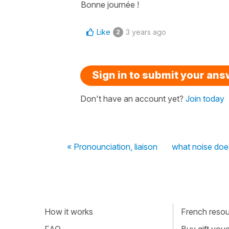
Bonne journée !
Like
3 years ago
2
Sign in to submit your an
Don't have an account yet?
Join today
« Pronounciation, liaison
what noise does
How it works
French resour