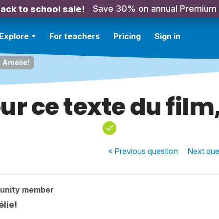
Save 30% on annual Premium
ack to school sale!
Explore
For teachers
Pricing
Sign in
, Amélie!
ur ce texte du film
« Previous
question
Next
que
unity member
lie!