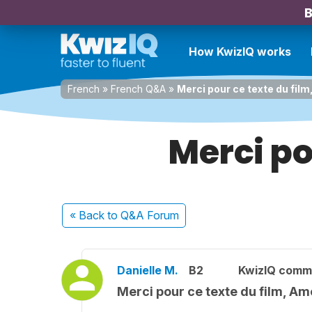
B
How KwizIQ works
French
»
French Q&A
»
Merci pour ce texte du film
Merci po
« Back
to Q&A Forum
Danielle M.
B2
KwizIQ comm
Merci pour ce texte du film, Amé