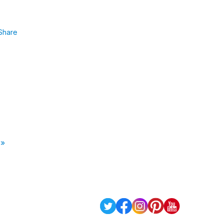
Share
 »