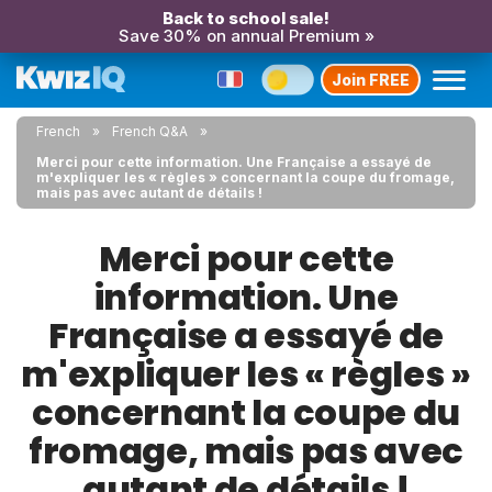
Back to school sale!
Save 30% on annual Premium »
Join FREE
French
French Q&A
Merci pour cette information. Une Française a essayé de
m'expliquer les « règles » concernant la coupe du fromage,
mais pas avec autant de détails !
Merci pour cette
information. Une
Française a essayé de
m'expliquer les « règles »
concernant la coupe du
fromage, mais pas avec
autant de détails !