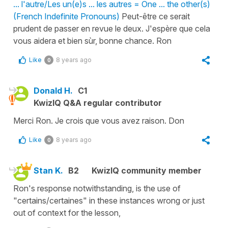
... l'autre/Les un(e)s ... les autres = One ... the other(s)
(French Indefinite Pronouns)
Peut-être ce serait
prudent de passer en revue le deux. J'espère que cela
vous aidera et bien sùr, bonne chance. Ron
Like
8 years ago
0
Donald H.
C1
KwizIQ Q&A regular contributor
Merci Ron. Je crois que vous avez raison. Don
Like
8 years ago
0
Stan K.
B2
KwizIQ community member
Ron's response notwithstanding, is the use of
"certains/certaines" in these instances wrong or just
out of context for the lesson,