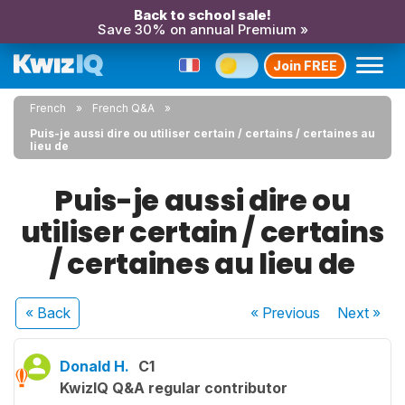
Back to school sale!
Save 30% on annual Premium »
Join FREE
French
French Q&A
Puis-je aussi dire ou utiliser certain / certains / certaines au
lieu de
Puis-je aussi dire ou
utiliser certain / certains
/ certaines au lieu de
« Back
« Previous
Next
»
Donald H.
C1
KwizIQ Q&A regular contributor