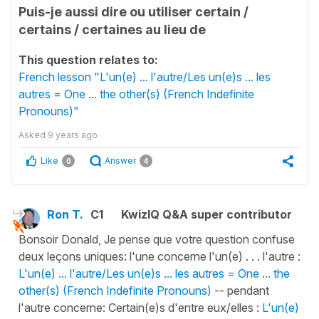
Puis-je aussi dire ou utiliser certain /
certains / certaines au lieu de
This question relates to:
French lesson "L'un(e) ... l'autre/Les un(e)s ... les
autres = One ... the other(s) (French Indefinite
Pronouns)"
Asked
9 years ago
Like
Answer
0
4
Ron T.
C1
KwizIQ Q&A super contributor
Bonsoir Donald, Je pense que votre question confuse
deux leçons uniques: l'une concerne l'un(e) . . . l'autre :
L'un(e) ... l'autre/Les un(e)s ... les autres = One ... the
other(s) (French Indefinite Pronouns)
-- pendant
l'autre concerne: Certain(e)s d'entre eux/elles :
L'un(e)