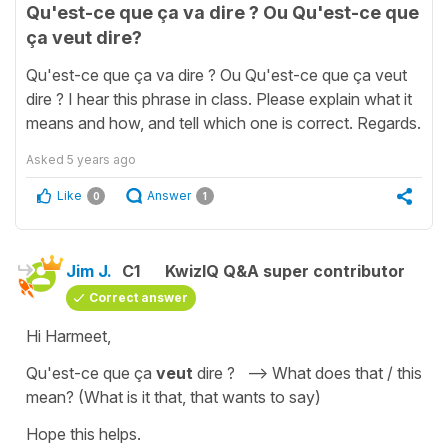
Qu'est-ce que ça va dire ? Ou Qu'est-ce que
ça veut dire?
Qu'est-ce que ça va dire ? Ou Qu'est-ce que ça veut
dire ? I hear this phrase in class. Please explain what it
means and how, and tell which one is correct. Regards.
Asked
5 years ago
Like
Answer
0
1
Jim J.
C1
KwizIQ Q&A super contributor
Correct answer
Hi Harmeet,
Qu'est-ce que ça
veut
dire ? --> What does that / this
mean? (What is it that, that wants to say)
Hope this helps.