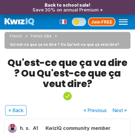
Back to school sale!
Save 30% on annual Premium »
Join FREE
French
French Q&A
Qu'est-ce que ça va dire ? Ou Qu'est-ce que ça veut dire?
Qu'est-ce que ça va dire
? Ou Qu'est-ce que ça
veut dire?
« Back
« Previous
Next
»
h. s.
A1
KwizIQ community member