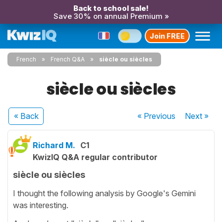
Back to school sale!
Save 30% on annual Premium »
Join FREE
French
French Q&A
siècle ou siècles
siècle ou siècles
« Back
« Previous
Next
»
Richard M.
C1
KwizIQ Q&A regular contributor
siècle ou siècles
I thought the following analysis by Google's Gemini
was interesting.