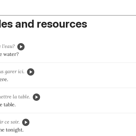
es and resources
e l'eau?
e water?
s garer ici.
ere.
ttre la table.
e table.
r ce soir.
me tonight.