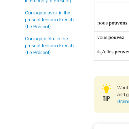
in French (Le Présent)
Conjugate avoir in the
present tense in French
nous
pouvons
(Le Présent)
vous
pouvez
Conjugate être in the
present tense in French
i
ls/elles
peuve
(Le Présent)
Want 
and g
Brain