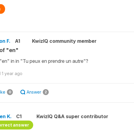
n
on F.
A1
KwizIQ community member
of "en"
en" in in "Tu peux en prendre un autre"?
d
1 year ago
ike
Answer
0
2
en K.
C1
KwizIQ Q&A super contributor
orrect answer