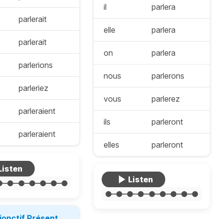
il
parlera
parlerait
elle
parlera
parlerait
on
parlera
parlerions
nous
parlerons
parleriez
vous
parlerez
parleraient
ils
parleront
parleraient
elles
parleront
jonctif Présent