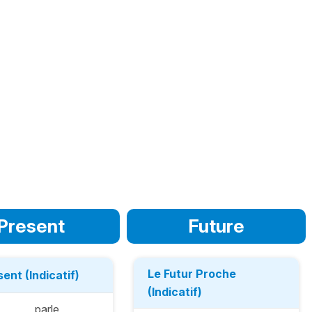
Present
Future
Le Futur Proche
ent (Indicatif)
(Indicatif)
parle