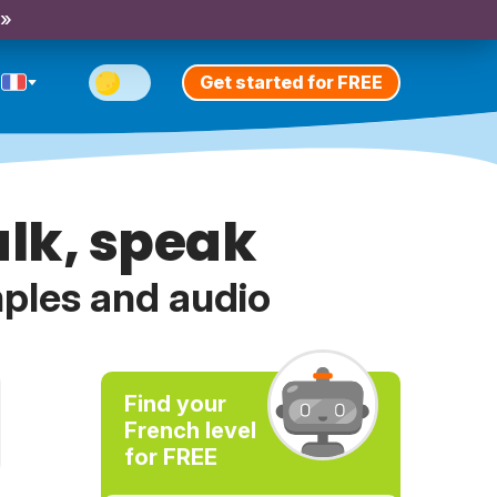
 »
Get started for FREE
alk, speak
mples and audio
Find your
French level
for FREE