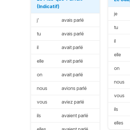
(Indicatif)
je
j'
avais parlé
tu
tu
avais parlé
il
il
avait parlé
elle
elle
avait parlé
on
on
avait parlé
nous
nous
avions parlé
vous
vous
aviez parlé
ils
ils
avaient parlé
elles
elles
avaient parlé