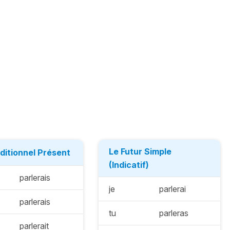
Le Futur Simple
ditionnel Présent
(Indicatif)
parlerais
je
parlerai
parlerais
tu
parleras
parlerait