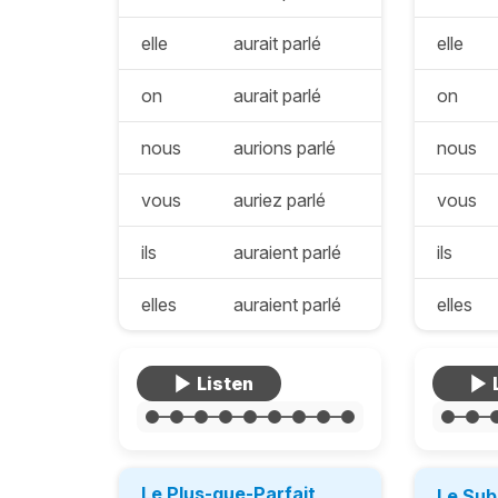
elle
aurait parlé
elle
on
aurait parlé
on
nous
aurions parlé
nous
vous
auriez parlé
vous
ils
auraient parlé
ils
elles
auraient parlé
elles
Le Plus-que-Parfait
Le Sub