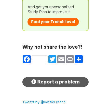
And get your personalised
Study Plan to improve it
Find your French level
Why not share the love?!
Facebook
Twitter
Email
Print
Share
Report a problem
Tweets by @KwiziqFrench