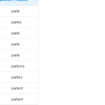
parle
parles
parle
parle
parle
parlions
parliez
parlent
parlent