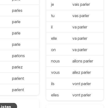
je
vais parler
parles
tu
vas parler
parle
il
va parler
parle
elle
va parler
parle
on
va parler
parlons
nous
allons parler
parlez
vous
allez parler
parlent
ils
vont parler
parlent
elles
vont parler