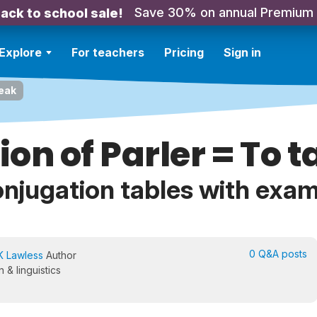
Save 30% on annual Premium
ack to school sale!
Explore
For teachers
Pricing
Sign in
peak
on of Parler = To t
njugation tables with exa
0 Q&A posts
K Lawless
Author
 & linguistics