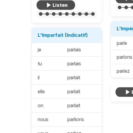
L'Impé
L'Imparfait (Indicatif)
parle
je
parlais
parlons
tu
parlais
parlez
il
parlait
elle
parlait
on
parlait
nous
parlions