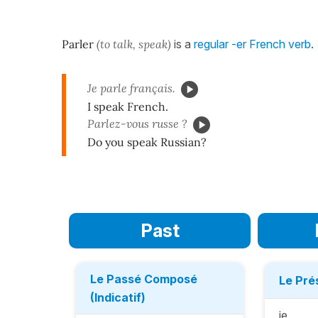
Parler
(to talk, speak)
is a
regular -er French verb
.
Je parle français.
I speak French.
Parlez-vous russe ?
Do you speak Russian?
Past
Le Passé Composé
Le Prés
(Indicatif)
je