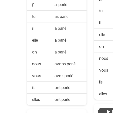
j'
ai parlé
tu
tu
as parlé
il
il
a parlé
elle
elle
a parlé
on
on
a parlé
nous
nous
avons parlé
vous
vous
avez parlé
ils
ils
ont parlé
elles
elles
ont parlé