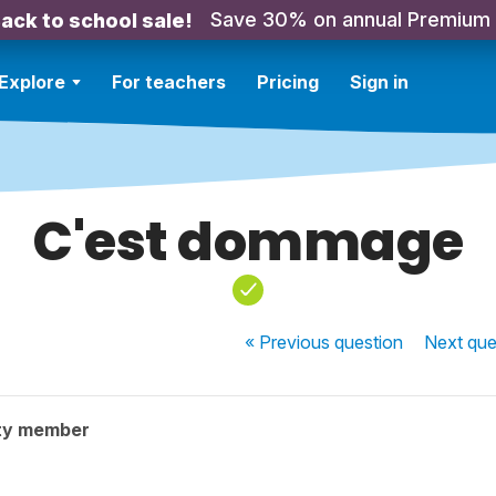
Save 30% on annual Premium
ack to school sale!
Explore
For teachers
Pricing
Sign in
C'est dommage
« Previous
question
Next
que
ty member