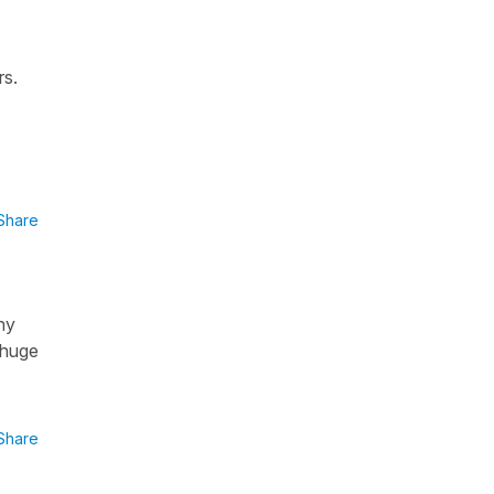
rs.
Share
ny
 huge
Share