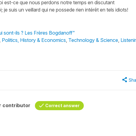
rquoi est-ce que nous perdons notre temps en discutant
e suis un veillard qui ne possede rien intérêt en tels idiots!
ui sont-ils ? Les Frères Bogdanoff"
,
Politics, History & Economics
,
Technology & Science
,
Listeni
Sha
 contributor
Correct answer