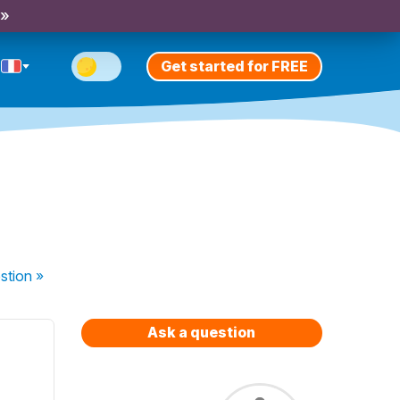
 »
Get started for FREE
stion
»
Ask a question