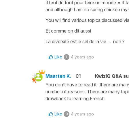
Il faut de tout pour faire un monde
=
It 
and although I am no spring chicken mysel
You will find various topics discussed vi
Et comme on dit aussi
La diversité est le sel de la vie ...
non
?
Like
4 years ago
1
Maarten K.
C1
KwizIQ Q&A su
You don’t have to read it- there are ma
number of reasons. There are many topic
drawback to learning French.
Like
4 years ago
0