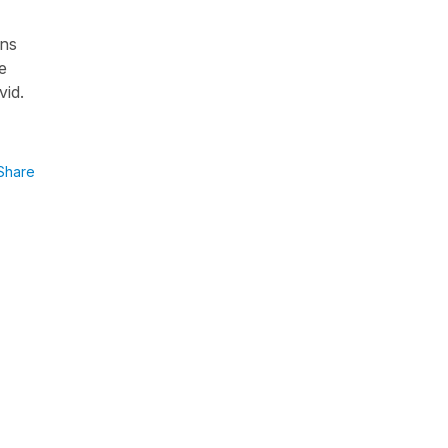
ans
re
vid.
Share