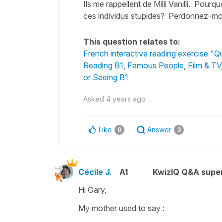
Ils me rappellent de Milli Vanilli. Pou
ces individus stupides? Perdonnez-moi; j
This question relates to:
French interactive reading exercise "Q
Reading B1
,
Famous People
,
Film & TV
or Seeing B1
Asked
4 years ago
Like
Answer
0
3
Cécile J.
A1
KwizIQ Q&A super
Hi Gary,
My mother used to say :