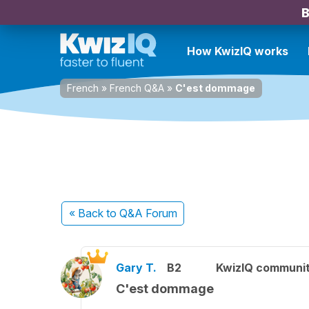
B
How KwizIQ works
French
»
French Q&A
»
C'est dommage
« Back
to Q&A Forum
Gary T.
B2
KwizIQ communi
C'est dommage