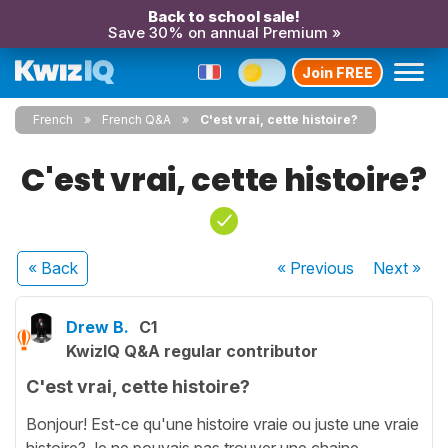
Back to school sale!
Save 30% on annual Premium »
Join FREE
French
French Q&A
C'est vrai, cette histoire?
C'est vrai, cette histoire?
« Back
« Previous
Next
»
Drew B.
C1
KwizIQ Q&A regular contributor
C'est vrai, cette histoire?
Bonjour! Est-ce qu'une histoire vraie ou juste une vraie
histoire? Je ne pouvais pas trouver une chaine