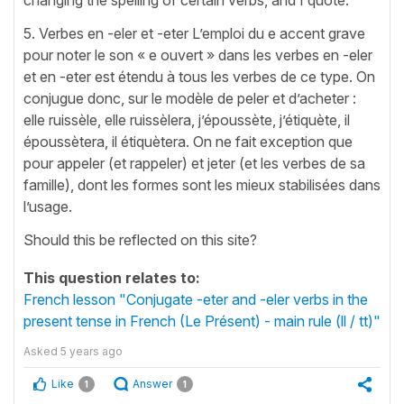
5. Verbes en -eler et -eter L’emploi du e accent grave
pour noter le son « e ouvert » dans les verbes en -eler
et en -eter est étendu à tous les verbes de ce type. On
conjugue donc, sur le modèle de peler et d’acheter :
elle ruissèle, elle ruissèlera, j’époussète, j’étiquète, il
époussètera, il étiquètera. On ne fait exception que
pour appeler (et rappeler) et jeter (et les verbes de sa
famille), dont les formes sont les mieux stabilisées dans
l’usage.
Should this be reflected on this site?
This question relates to:
French lesson "Conjugate -eter and -eler verbs in the
present tense in French (Le Présent) - main rule (ll / tt)"
Asked
5 years ago
Like
Answer
1
1