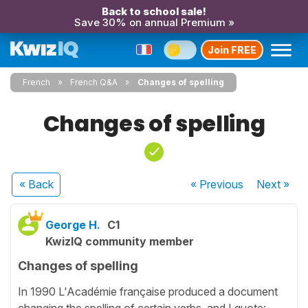
Back to school sale!
Save 30% on annual Premium »
Join FREE
French
French Q&A
Changes of spelling
Changes of spelling
« Back
« Previous
Next
»
George H.
C1
KwizIQ community member
Changes of spelling
In 1990 L'Académie française produced a document
changing the spelling of certain verbs, and I quote: