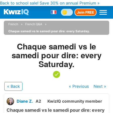
Back to school sale!
Save 30% on annual Premium »
Join FREE
French
French Q&A
Chaque samedi vs le samedi pour dire: every Saturday.
Chaque samedi vs le
samedi pour dire: every
Saturday.
« Back
« Previous
Next
»
Diane Z.
A2
KwizIQ community member
Chaque samedi vs le samedi pour dire: every