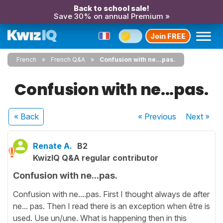
Back to school sale!
Save 30% on annual Premium »
Join FREE
French
French Q&A
Confusion with ne...pas.
Confusion with ne...pas.
« Back
« Previous
Next
»
Renate A.
B2
KwizIQ Q&A regular contributor
Confusion with ne...pas.
Confusion with ne....pas. First I thought always de after
ne... pas. Then I read there is an exception when être is
used. Use un/une. What is happening then in this