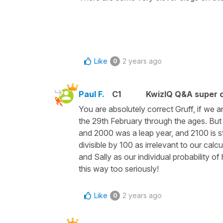
Like
2 years ago
0
Paul F.
C1
KwizIQ Q&A super c
You are absolutely correct Gruff, if we 
the 29th February through the ages. But
and 2000 was a leap year, and 2100 is sti
divisible by 100 as irrelevant to our calc
and Sally as our individual probability o
this way too seriously!
Like
2 years ago
0