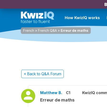
B
How KwizIQ works
French
»
French Q&A
»
Erreur de maths
« Back
to Q&A Forum
Matthew B.
C1
KwizIQ comm
Erreur de maths