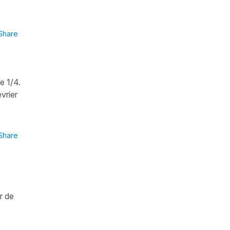
Share
e 1/4.
évrier
Share
r de