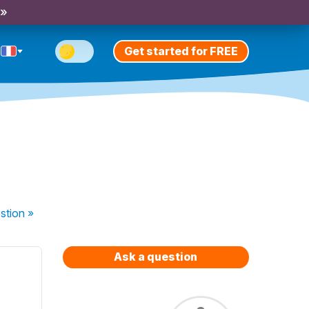
 »
Get started for FREE
stion
»
Ask a question