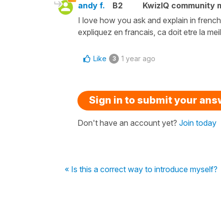
andy f.
B2
KwizIQ community
I love how you ask and explain in frenc
expliquez en francais, ca doit etre la me
Like
1 year ago
3
Sign in to submit your an
Don't have an account yet?
Join today
« Is this a correct way to introduce myself?