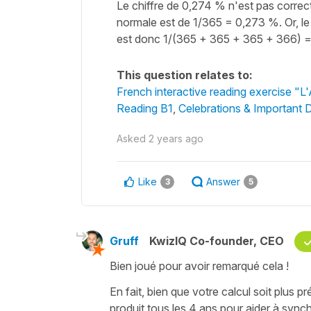
Le chiffre de 0,274 % n'est pas correct
normale est de 1/365 = 0,273 %. Or, le 
est donc 1/(365 + 365 + 365 + 366) 
This question relates to:
French interactive reading exercise "L
Reading B1
,
Celebrations & Important 
Asked
2 years ago
Like
Answer
3
5
Gruff
KwizIQ Co-founder, CEO
Bien joué pour avoir remarqué cela !
En fait, bien que votre calcul soit plus pr
produit tous les 4 ans pour aider à sync