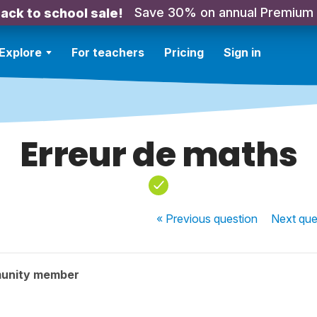
Save 30% on annual Premium
ack to school sale!
Explore
For teachers
Pricing
Sign in
Erreur de maths
« Previous
question
Next
que
unity member