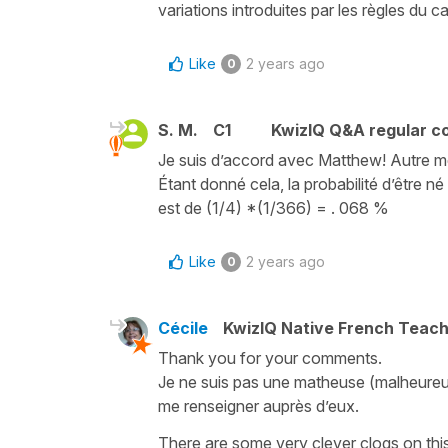
variations introduites par les règles du c
Like
2 years ago
0
S. M.
C1
KwizIQ Q&A regular co
Je suis d’accord avec Matthew! Autre mét
Étant donné cela, la probabilité d’être né 
est de (1/4) *(1/366) = . 068 %
Like
2 years ago
0
Cécile
KwizIQ Native French Teac
Thank you for your comments.
Je ne suis pas une matheuse (malheureus
me renseigner auprès d’eux.
There are some very clever clogs on thi