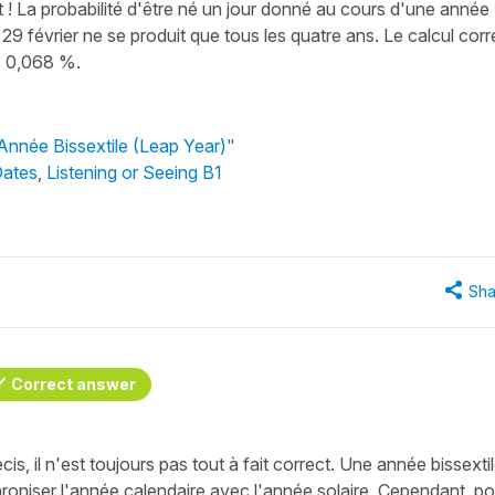
 ! La probabilité d'être né un jour donné au cours d'une année
29 février ne se produit que tous les quatre ans. Le calcul corr
= 0,068 %.
'Année Bissextile (Leap Year)"
Dates
,
Listening or Seeing B1
Sha
Correct answer
écis, il n'est toujours pas tout à fait correct. Une année bissexti
hroniser l'année calendaire avec l'année solaire. Cependant, po