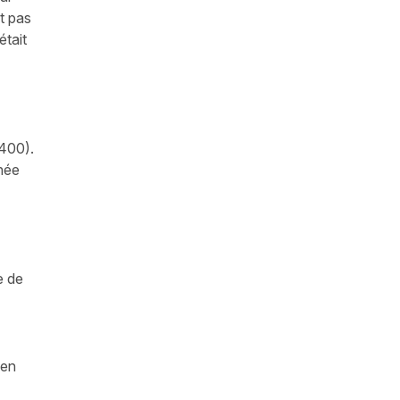
nt pas
était
 400).
nnée
e de
 en