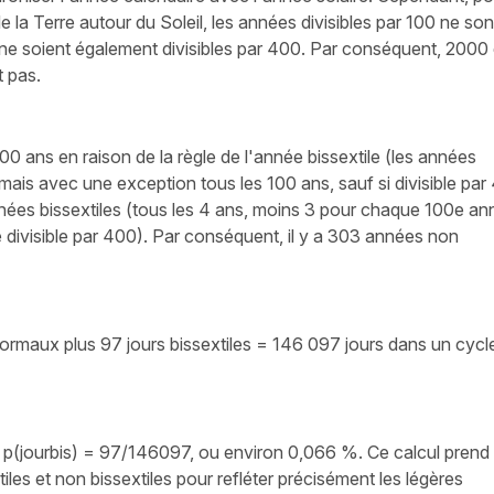
e la Terre autour du Soleil, les années divisibles par 100 ne so
 ne soient également divisibles par 400. Par conséquent, 2000 
t pas.
 ans en raison de la règle de l'année bissextile (les années
 mais avec une exception tous les 100 ans, sauf si divisible par
nnées bissextiles (tous les 4 ans, moins 3 pour chaque 100e a
e divisible par 400). Par conséquent, il y a 303 années non
ormaux plus 97 jours bissextiles = 146 097 jours dans un cycl
le, p(jourbis) = 97/146097, ou environ 0,066 %. Ce calcul prend
iles et non bissextiles pour refléter précisément les légères