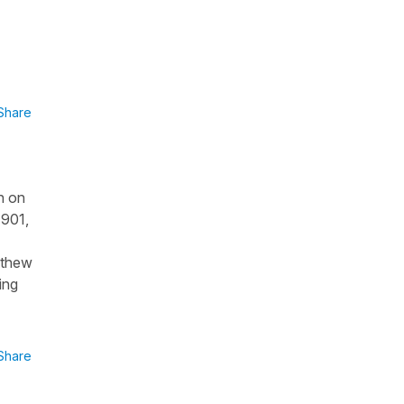
Share
n on
1901,
atthew
ing
Share