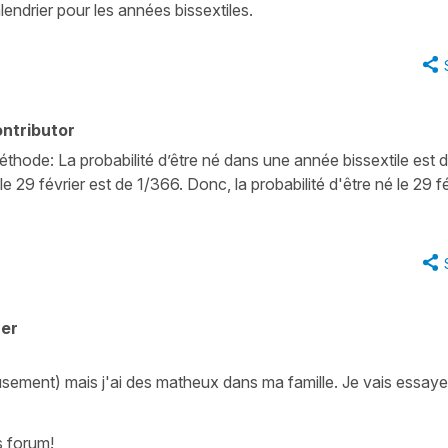
alendrier pour les années bissextiles.
ntributor
hode: La probabilité d’être né dans une année bissextile est d
le 29 février est de 1/366. Donc, la probabilité d'être né le 29 f
her
ement) mais j'ai des matheux dans ma famille. Je vais essaye
s forum!