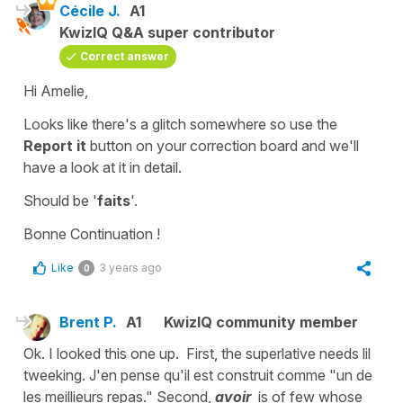
Cécile J.
A1
KwizIQ Q&A super contributor
Correct answer
Hi Amelie,
Looks like there's a glitch somewhere so use the
Report it
button on your
correction board
and we'll
have a look at it in detail.
Should be '
faits
'.
Bonne Continuation !
Like
3 years ago
0
Brent P.
A1
KwizIQ community member
Ok. I looked this one up. First, the superlative needs lil
tweeking. J'en pense qu'il est construit comme "un de
les meillieurs repas." Second,
avoir
is of few whose