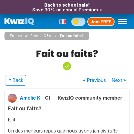
Back to school sale!
Save 30% on annual Premium »
Join FREE
French
French Q&A
Fait ou faits?
Fait ou faits?
« Back
« Previous
Next
»
Amelie K.
C1
KwizIQ community member
Fait ou faits?
Is it
Un des meilleurs repas que nous ayons jamais
faits