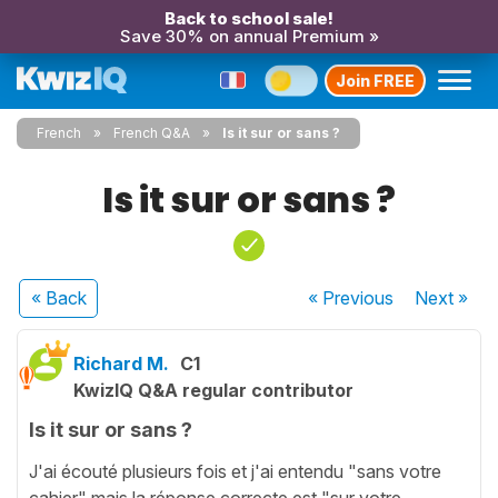
Back to school sale!
Save 30% on annual Premium »
Join FREE
French
French Q&A
Is it sur or sans ?
Is it sur or sans ?
« Back
« Previous
Next
»
Richard M.
C1
KwizIQ Q&A regular contributor
Is it sur or sans ?
J'ai écouté plusieurs fois et j'ai entendu "sans votre
cahier" mais la réponse correcte est "sur votre