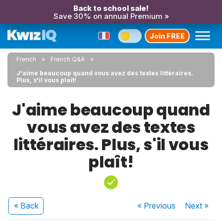
Back to school sale!
Save 30% on annual Premium »
Join FREE
French
French Q&A
J'aime beaucoup quand vous avez des textes littéraires.
Plus, s'il vous plaît!
J'aime beaucoup quand
vous avez des textes
littéraires. Plus, s'il vous
plaît!
« Back
« Previous
Next
»