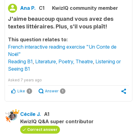
Ana P.
C1
KwizIQ community member
J'aime beaucoup quand vous avez des
textes littéraires. Plus, s'il vous plaît!
This question relates to:
French interactive reading exercise "Un Conte de
Noël"
Reading B1
,
Literature, Poetry, Theatre
,
Listening or
Seeing B1
Asked
7 years ago
Like
Answer
1
1
Cécile J.
A1
KwizIQ Q&A super contributor
Correct answer