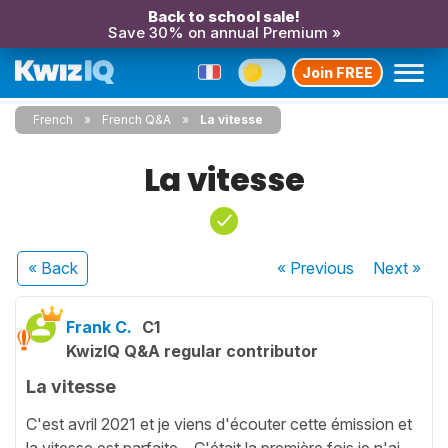
Back to school sale!
Save 30% on annual Premium »
Join FREE
French
French Q&A
La vitesse
La vitesse
« Back
« Previous
Next
»
Frank C.
C1
KwizIQ Q&A regular contributor
La vitesse
C'est avril 2021 et je viens d'écouter cette émission et
la vitesse est parfaite. C'était la première fois je n'ai