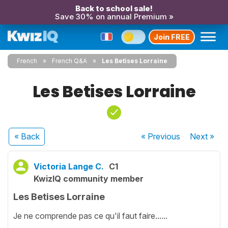
Back to school sale!
Save 30% on annual Premium »
Join FREE
French
French Q&A
Les Betises Lorraine
Les Betises Lorraine
« Back
« Previous
Next
»
Victoria Lange C.
C1
KwizIQ community member
Les Betises Lorraine
Je ne comprende pas ce qu'il faut faire......