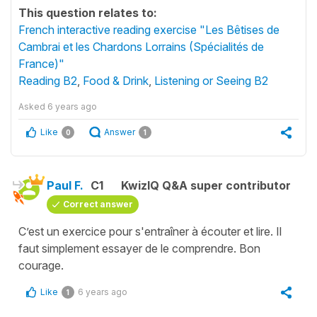
This question relates to:
French interactive reading exercise "Les Bêtises de
Cambrai et les Chardons Lorrains (Spécialités de
France)"
Reading B2
,
Food & Drink
,
Listening or Seeing B2
Asked
6 years ago
Like
Answer
0
1
Paul F.
C1
KwizIQ Q&A super contributor
Correct answer
C’est un exercice pour s'entraîner à écouter et lire. Il
faut simplement essayer de le comprendre. Bon
courage.
Like
6 years ago
1