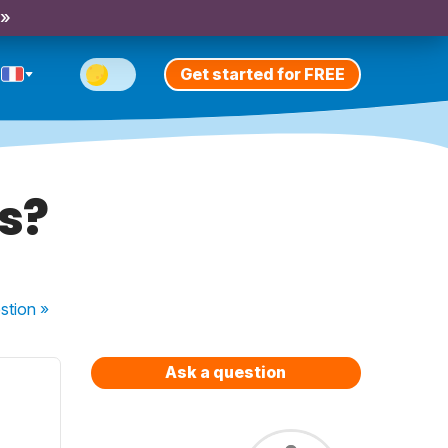
 »
Get started for FREE
ts?
stion
»
Ask a question