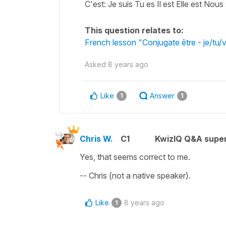
C'est: Je suis Tu es Il est Elle est No
This question relates to:
French lesson "Conjugate être - je/tu/
Asked
8 years ago
Like
Answer
1
1
Chris W.
C1
KwizIQ Q&A super
Yes, that seems correct to me.
-- Chris (not a native speaker).
Like
8 years ago
1