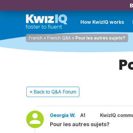
B
How KwizIQ works
French
»
French Q&A
»
Pour les autres sujets?
Po
« Back
to Q&A Forum
Georgia W.
A1
KwizIQ comm
Pour les autres sujets?