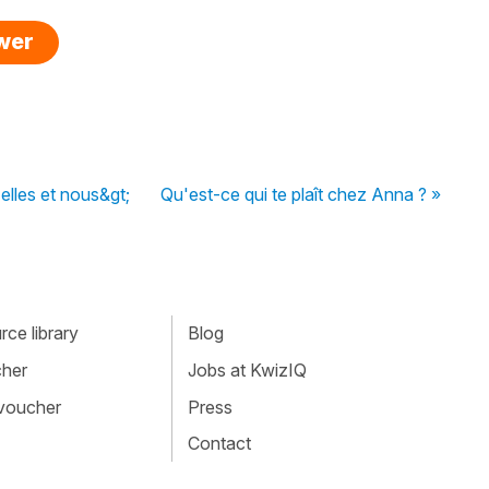
swer
elles et nous&gt;
Qu'est-ce qui te plaît chez Anna ? »
ce library
Blog
cher
Jobs at KwizIQ
 voucher
Press
Contact