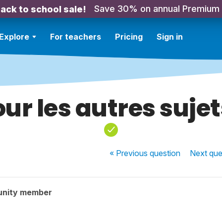
Save 30% on annual Premium
ack to school sale!
Explore
For teachers
Pricing
Sign in
ur les autres suje
« Previous
question
Next
que
unity member