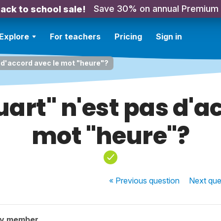
Save 30% on annual Premium
ack to school sale!
Explore
For teachers
Pricing
Sign in
 d'accord avec le mot "heure"?
art" n'est pas d'a
mot "heure"?
« Previous
question
Next
que
ty member