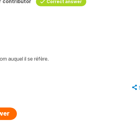
 contributor
Correct answer
nom auquel il se réfère.
swer