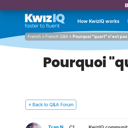
B
How KwizIQ works
French
»
French Q&A
»
Pourquoi "quart" n'est pas
Pourquoi "qu
« Back
to Q&A Forum
Tran N.
C1
KwizIQ communi