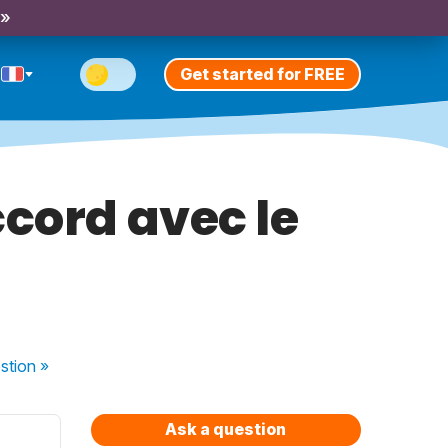
 »
Get started for FREE
ccord avec le
stion
»
Ask a question