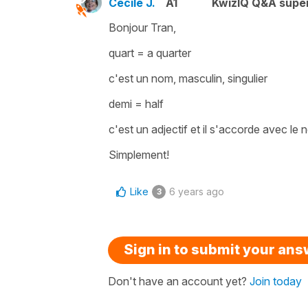
Cécile J.
A1
KwizIQ Q&A super
Bonjour Tran,
quart
=
a quarter
c'est un nom, masculin, singulier
demi
=
half
c'est un adjectif et il s'accorde avec le 
Simplement!
Like
6 years ago
3
Sign in to submit your an
Don't have an account yet?
Join today