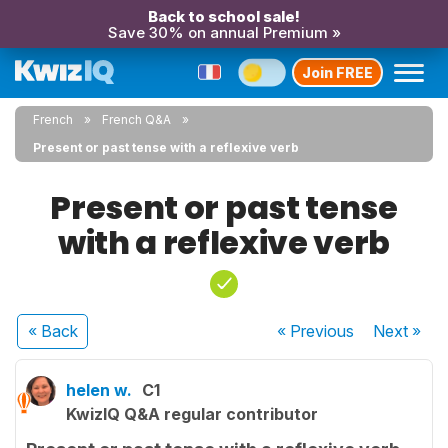
Back to school sale!
Save 30% on annual Premium »
Join FREE
French
French Q&A
Present or past tense with a reflexive verb
Present or past tense
with a reflexive verb
« Back
« Previous
Next
»
helen w.
C1
KwizIQ Q&A regular contributor