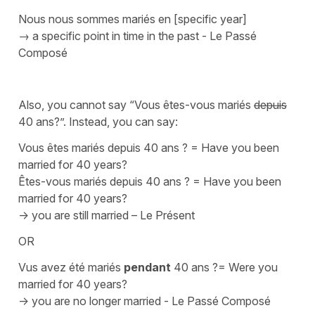
Nous nous sommes mariés en
[specific year]
→ a specific point in time in the past -
Le Passé
Composé
Also, you cannot say
“Vous êtes-vous mariés
depuis
40 ans?”.
Instead, you can say:
Vous êtes mariés depuis 40 ans ?
= Have you been
married for 40 years?
Êtes-vous mariés depuis 40 ans ?
= Have you been
married for 40 years?
-> you are still married –
Le Présent
OR
Vus avez été mariés
pendant
40 ans ?
= Were you
married for 40 years?
-> you are no longer married - Le Passé Composé