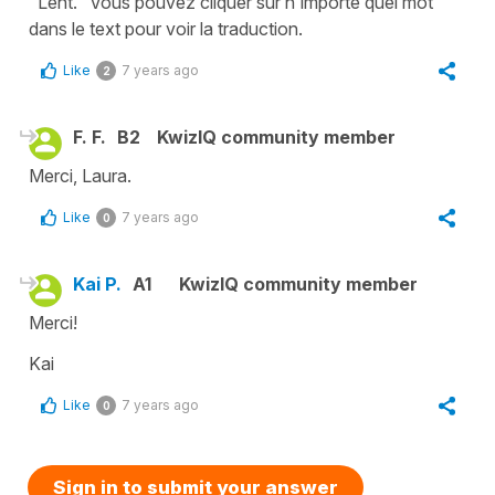
"Lent." Vous pouvez cliquer sur n'importe quel mot
dans le text pour voir la traduction.
Like
7 years ago
2
F. F.
B2
KwizIQ community member
Merci, Laura.
Like
7 years ago
0
Kai P.
A1
KwizIQ community member
Merci!
Kai
Like
7 years ago
0
Sign in to submit your answer