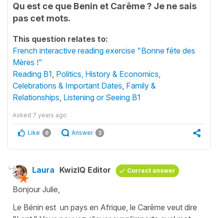
Qu est ce que Benin et Carême ? Je ne sais
pas cet mots.
This question relates to:
French interactive reading exercise "Bonne fête des
Mères !"
Reading B1
,
Politics, History & Economics
,
Celebrations & Important Dates
,
Family &
Relationships
,
Listening or Seeing B1
Asked
7 years ago
Like
Answer
0
3
Laura
KwizIQ Editor
Correct answer
Bonjour Julie,
Le Bénin est un pays en Afrique, le Carême veut dire