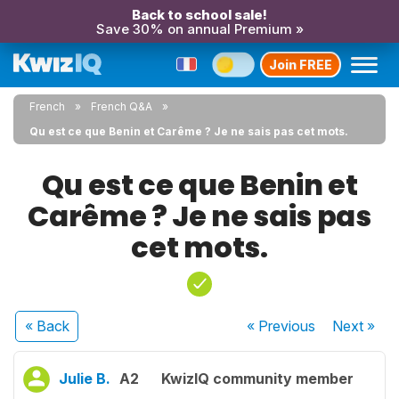
Back to school sale!
Save 30% on annual Premium »
Join FREE
French
French Q&A
Qu est ce que Benin et Carême ? Je ne sais pas cet mots.
Qu est ce que Benin et
Carême ? Je ne sais pas
cet mots.
« Back
« Previous
Next
»
Julie B.
A2
KwizIQ community member