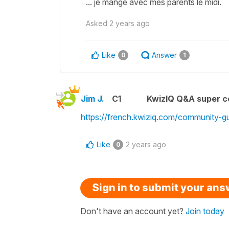
... je mange avec mes parents le midi.
Asked
2 years ago
Like
Answer
0
1
Jim J.
C1
KwizIQ Q&A super c
https://french.kwiziq.com/community-gu
Like
2 years ago
0
Sign in to submit your an
Don't have an account yet?
Join today