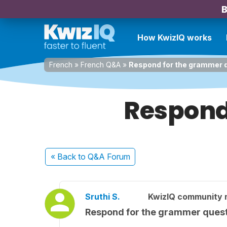
B
How KwizIQ works
French
»
French Q&A
»
Respond for the grammer 
Respond
« Back
to Q&A Forum
Sruthi S.
KwizIQ community
Respond for the grammer ques