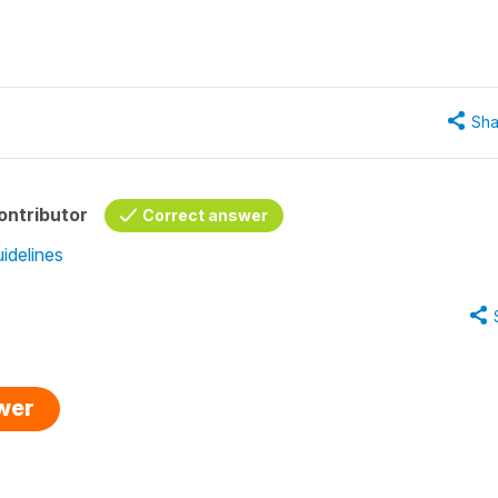
Sha
ontributor
Correct answer
idelines
swer