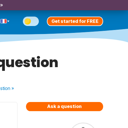
 »
Get started for FREE
question
stion
»
Ask a question