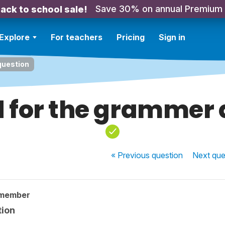
Save 30% on annual Premium
ack to school sale!
Explore
For teachers
Pricing
Sign in
question
 for the grammer 
« Previous
question
Next
que
 member
tion