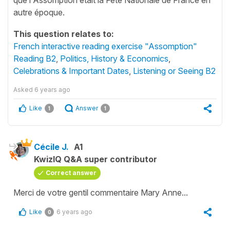
autre époque.
This question relates to:
French interactive reading exercise "Assomption"
Reading B2
,
Politics, History & Economics
,
Celebrations & Important Dates
,
Listening or Seeing B2
Asked
6 years ago
Like
Answer
1
1
Cécile J.
A1
KwizIQ Q&A super contributor
Correct answer
Merci de votre gentil commentaire Mary Anne...
Like
6 years ago
0