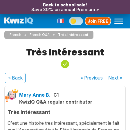
Back to school sale!
Save 30% on annual Premium »
Join FREE
French
French Q&A
Très Intéressant
Très Intéressant
« Back
« Previous
Next
»
Mary Anne B.
C1
KwizIQ Q&A regular contributor
Très Intéressant
C'est une histoire très intéressant, spécialement le fait
que l'Assomption était la Fête Nationale de France en