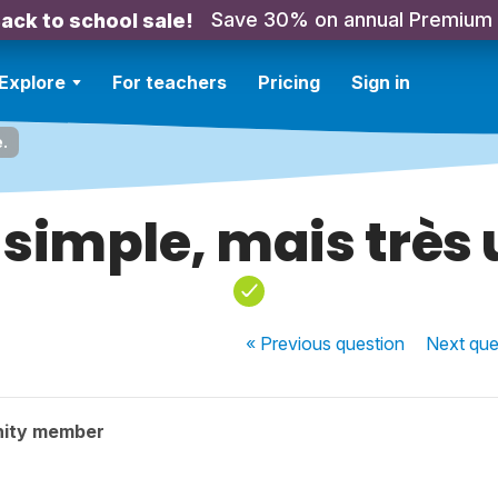
Save 30% on annual Premium
ack to school sale!
Explore
For teachers
Pricing
Sign in
e.
 simple, mais très u
« Previous
question
Next
que
nity member