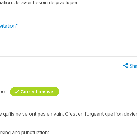
uation. Je avoir besoin de practiquer.
vitation"
Sha
her
Correct answer
e qu'ils ne seront pas en vain.
C'est en forgeant que l'on devie
arking and punctuation: