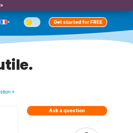
 »
Get started for FREE
tile.
stion
»
Ask a question