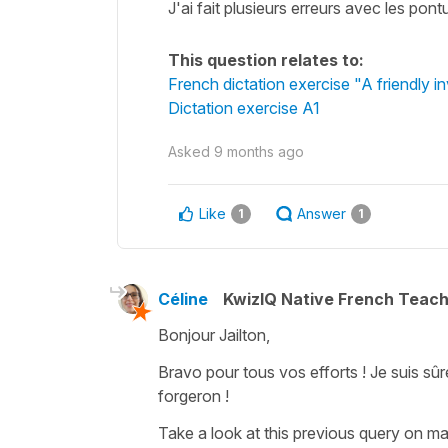
J'ai fait plusieurs erreurs avec les pont
This question relates to:
French dictation exercise "A friendly in
Dictation exercise A1
Asked
9 months ago
Like
Answer
1
1
Céline
KwizIQ Native French Teac
Bonjour Jailton,
Bravo pour tous vos efforts ! Je suis sûr
forgeron !
Take a look at this previous query on m