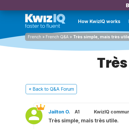
B
How KwizIQ works
French
»
French Q&A
»
Très simple, mais très util
Très
« Back
to Q&A Forum
Jailton O.
A1
KwizIQ commu
Très simple, mais très utile.