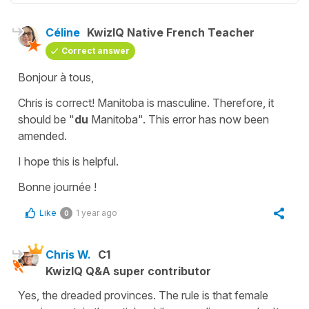
Céline
KwizIQ Native French Teacher
Correct answer
Bonjour à tous,
Chris is correct! Manitoba is masculine. Therefore, it
should be
"
du
Manitoba"
. This error has now been
amended.
I hope this is helpful.
Bonne journée !
Like
1 year ago
0
Chris W.
C1
KwizIQ Q&A super contributor
Yes, the dreaded provinces. The rule is that female