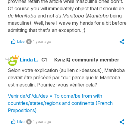
provines retain the article while masculine ones don't.
Of course you will immediately object that it should be
de Manitoba
and not
du Manitoba
(
Manitoba
being
masculine). Well, here I wave my hands for a bit before
admitting that that's an exception. ;)
Like
1 year ago
0
Linda L.
C1
KwizIQ community member
Selon votre explication (au lien ci-dessous), Manitoba
devrait être précédé par "du" parce que le Manitoba
est masculin. Pourriez-vous vérifier cela?
Venir de/d'/du/des = To come/be from with
countries/states/regions and continents (French
Prepositions)
Like
1 year ago
0