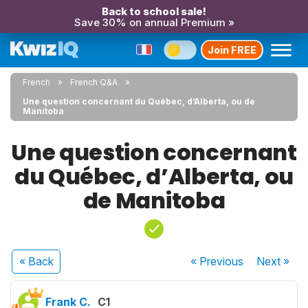
Back to school sale!
Save 30% on annual Premium »
Join FREE
French
French Q&A
Une question concernant du Québec, d’Alberta, ou de
Manitoba
Une question concernant
du Québec, d’Alberta, ou
de Manitoba
« Back
« Previous
Next
»
Frank C.
C1