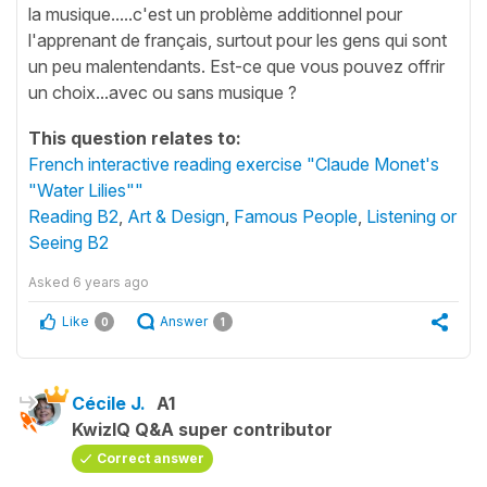
la musique.....c'est un problème additionnel pour
l'apprenant de français, surtout pour les gens qui sont
un peu malentendants. Est-ce que vous pouvez offrir
un choix...avec ou sans musique ?
This question relates to:
French interactive reading exercise "Claude Monet's
"Water Lilies""
Reading B2
,
Art & Design
,
Famous People
,
Listening or
Seeing B2
Asked
6 years ago
Like
Answer
0
1
Cécile J.
A1
KwizIQ Q&A super contributor
Correct answer