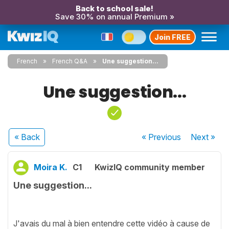
Back to school sale!
Save 30% on annual Premium »
Join FREE
French
French Q&A
Une suggestion...
Une suggestion...
« Back
« Previous
Next
»
Moira K.
C1
KwizIQ community member
Une suggestion...
J'avais du mal à bien entendre cette vidéo à cause de