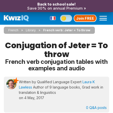
Back to school sale!
Save 30% on annual Premium »
Join FREE
French
Library
French verb: Jeter = To throw
Conjugation of Jeter = To
throw
French verb conjugation tables with
examples and audio
Written by Qualified Language Expert
Laura K
Lawless
Author of 9 language books, Grad work in
translation & linguistics
on 4 May, 2017
0 Q&A posts