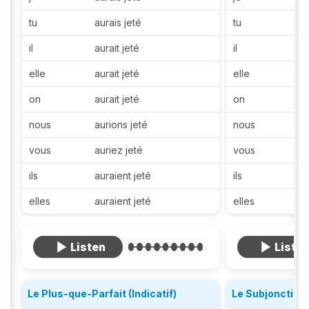
tu
aurais jeté
tu
il
aurait jeté
il
elle
aurait jeté
elle
on
aurait jeté
on
nous
aurions jeté
nous
vous
auriez jeté
vous
ils
auraient jeté
ils
elles
auraient jeté
elles
Le Plus-que-Parfait (Indicatif)
Le Subjonctif P