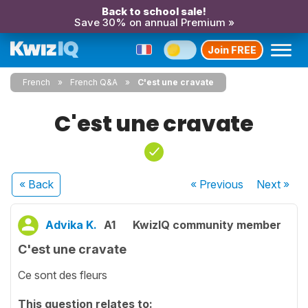
Back to school sale!
Save 30% on annual Premium »
Join FREE
French
French Q&A
C'est une cravate
C'est une cravate
« Back
« Previous
Next
»
Advika K.
A1
KwizIQ community member
C'est une cravate
Ce sont des fleurs
This question relates to: