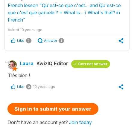
French lesson "Qu'est-ce que c'est... and Qu'est-ce
que c'est que ça/cela ? = What is... / What's that? in
French"
Asked
10 years ago
Like
Answer
1
1
Laura
KwizIQ Editor
Correct answer
Très bien !
Like
10 years ago
0
Sign in to submit your answer
Don't have an account yet?
Join today