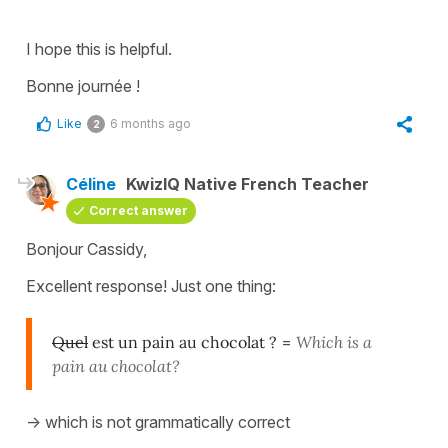
I hope this is helpful.
Bonne journée !
Like
6 months ago
2
Céline
KwizIQ Native French Teacher
Correct answer
Bonjour Cassidy,
Excellent response! Just one thing:
Quel
est un pain au chocolat ?
=
Which is a
pain au chocolat?
-> which is not grammatically correct