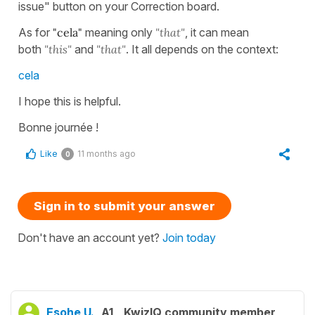
issue" button on your Correction board.
As for
"cela"
meaning only
"that"
, it can mean
both
"this"
and
"that"
. It all depends on the context:
cela
I hope this is helpful.
Bonne journée !
Like
11 months ago
0
Sign in to submit your answer
Don't have an account yet?
Join today
Esohe U.
A1
KwizIQ community member