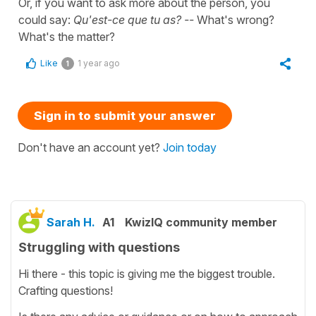
Or, if you want to ask more about the person, you
could say:
Qu'est-ce que tu as? --
What's wrong?
What's the matter?
Like
1 year ago
1
Sign in to submit your answer
Don't have an account yet?
Join today
Sarah H.
A1
KwizIQ community member
Struggling with questions
Hi there - this topic is giving me the biggest trouble.
Crafting questions!