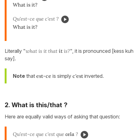
What is it?
Qu'est-ce que c'est ?
What is it?
Literally "
what is it that
it
is?
", it is pronounced [kess kuh
say].
Note
that
est-ce
is simply
c'est
inverted.
2.
What is this/that ?
Here are equally valid ways of asking that question
:
Qu'est-ce que c'est que
cela
?