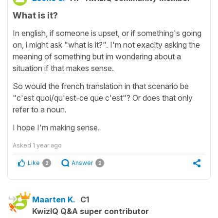
What is it?
In english, if someone is upset, or if something's going
on, i might ask "what is it?". I'm not exaclty asking the
meaning of something but im wondering about a
situation if that makes sense.
So would the french translation in that scenario be
"c'est quoi/qu'est-ce que c'est"? Or does that only
refer to a noun.
I hope I'm making sense.
Asked
1 year ago
Like
Answer
2
2
Maarten K.
C1
KwizIQ Q&A super contributor