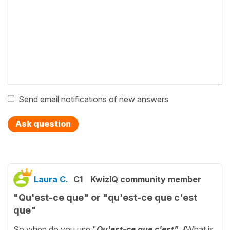
Send email notifications of new answers
Ask question
Laura C.
C1
KwizIQ community member
"Qu'est-ce que" or "qu'est-ce que c'est
que"
So when do you use "
Qu'est-ce que c'est" (
What is