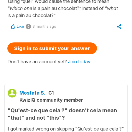
Using “quel” would cause the sentence to mean
“
which one
is a pain au chocolat?” instead of “
what
is
a pain au chocolat?”
Like
3 months ago
0
Sign in to submit your answer
Don't have an account yet?
Join today
Mostafa S.
C1
KwizIQ community member
"Qu'est-ce que cela ?" doesn't cela mean
"that" and not "this"?
I got marked wrong on skipping "Qu'est-ce que cela ?"