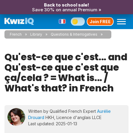
Back to school sale!
Save 30% on annual Premium »
Join FREE
French
Library
Questions & Interrogatives
Qu'est-ce que c'est... and
Qu'est-ce que c'est que
ça/cela ? = What is... /
What's that? in French
Written by Qualified French Expert
Aurélie
Drouard
HKH, Licence d'anglais LLCE
Last updated: 2025-01-13