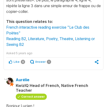
répète la ligne 3 dans une simple erreur de frappe ou de
copier-coller.
This question relates to:
French interactive reading exercise "Le Club des
Poètes"
Reading B2
,
Literature, Poetry, Theatre
,
Listening or
Seeing B2
Asked
5 years ago
Like
Answer
0
1
Aurélie
KwizIQ Head of French, Native French
Teacher
Correct answer
Bonjour Lucien !