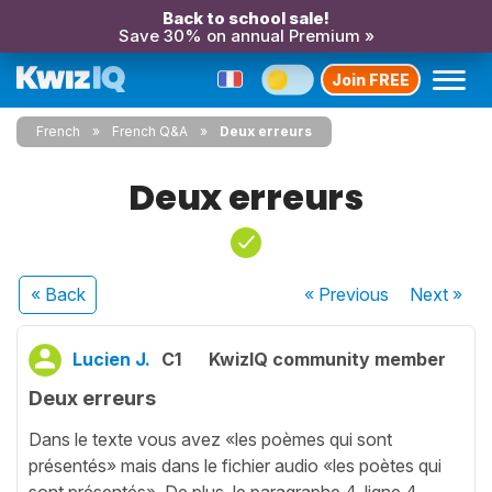
Back to school sale!
Save 30% on annual Premium »
Join FREE
French
French Q&A
Deux erreurs
Deux erreurs
« Back
« Previous
Next
»
Lucien J.
C1
KwizIQ community member
Deux erreurs
Dans le texte vous avez «les poèmes qui sont
présentés» mais dans le fichier audio «les poètes qui
sont présentés». De plus, le paragraphe 4, ligne 4,