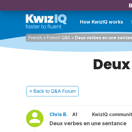
B
How KwizIQ works
French
»
French Q&A
»
Deux verbes en une senta
Deux 
« Back
to Q&A Forum
Chris B.
A1
KwizIQ communi
Deux verbes en une sentance