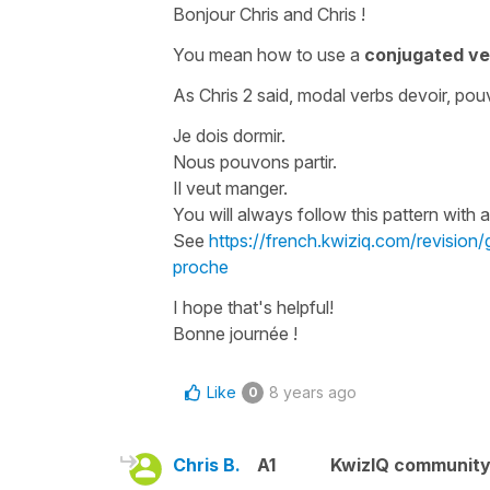
Bonjour Chris and Chris !
You mean how to use a
conjugated ver
As Chris 2 said, modal verbs
devoir, pou
Je dois dormir.
Nous pouvons partir.
Il veut manger.
You will always follow this pattern with
a
See
https://french.kwiziq.com/revision/
proche
I hope that's helpful!
Bonne journée !
Like
8 years ago
0
Chris B.
A1
KwizIQ communit