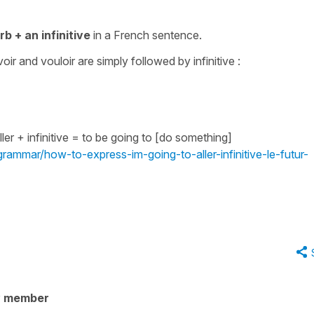
b + an infinitive
in a French sentence.
voir
and
vouloir
are simply followed by infinitive :
ller
+ infinitive =
to be going to [do something]
grammar/how-to-express-im-going-to-aller-infinitive-le-futur-
y member