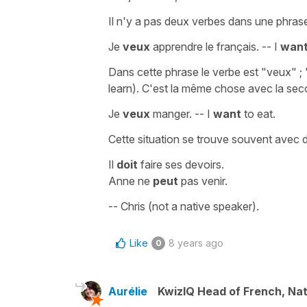
Il n'y a pas deux verbes dans une phra
Je
veux
apprendre le français. -- I
wan
Dans cette phrase le verbe est "veux" ; 
learn). C'est la même chose avec la se
Je
veux
manger. -- I
want
to eat.
Cette situation se trouve souvent avec
Il
doit
faire ses devoirs.
Anne ne
peut
pas venir.
-- Chris (not a native speaker).
Like
8 years ago
0
Aurélie
KwizIQ Head of French, Na