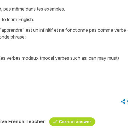
se, pas même dans tes exemples.
t
to learn English.
"apprendre" est un infinitif et ne fonctionne pas comme verbe 
conde phrase:
 des verbes modaux (modal verbes such as: can may must)
tive French Teacher
Correct answer