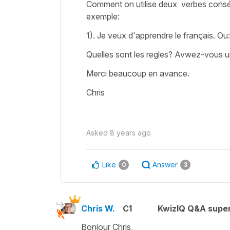
Comment on utilise deux verbes consé
exemple:
1). Je veux d'apprendre le français. O
Quelles sont les regles? Avwez-vous u
Merci beaucoup en avance.
Chris
Asked
8 years ago
Like
Answer
0
3
Chris W.
C1
KwizIQ Q&A super
Bonjour Chris,