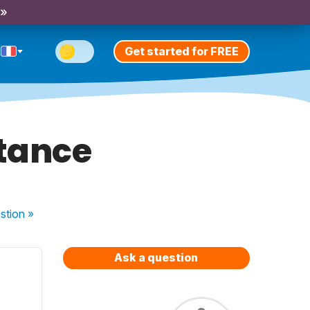
 »
Get started for FREE
ntance
stion
»
Ask a question