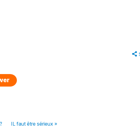
swer
?
IL faut être sérieux »