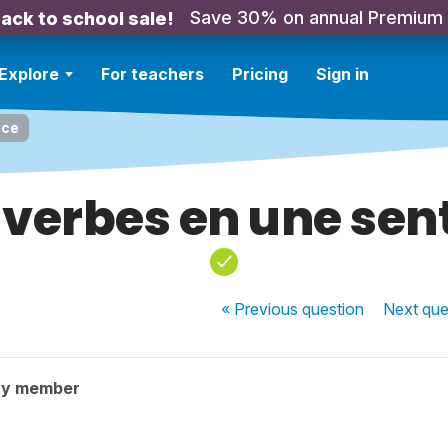
Save 30% on annual Premium
ack to school sale!
Explore
For teachers
Pricing
Sign in
nce
verbes en une se
« Previous
question
Next
que
ty member