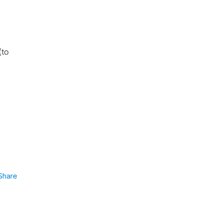
(to
Share