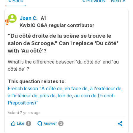
« Back
« Previous
Next
»
Joan C.
A1
KwizIQ Q&A regular contributor
"Du côté droite de la scène se trouve le
salon de Scrooge." Can I replace 'Du côté'
with 'Au côté'?
What is the difference between 'du côté de' and 'au
côté de' ?
This question relates to:
French lesson "À côté de, en face de, à l'extérieur de,
à l'intérieur de, près de, loin de, au coin de (French
Prepositions)"
Asked
7 years ago
Like
Answer
1
2