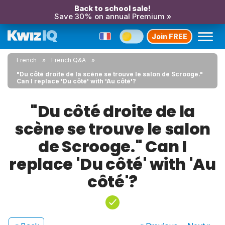
Back to school sale!
Save 30% on annual Premium »
Join FREE
French
French Q&A
"Du côté droite de la scène se trouve le salon de Scrooge."
Can I replace 'Du côté' with 'Au côté'?
"Du côté droite de la
scène se trouve le salon
de Scrooge." Can I
replace 'Du côté' with 'Au
côté'?