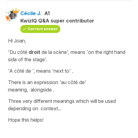
Cécile J.
A1
KwizIQ Q&A super contributor
Correct answer
Hi Joan,
'Du côté
droit
de la scène',
means
'on the right hand
side of the stage'.
'A côté de ',
means '
next to' .
There is an expression
'au côté de'
meaning,
alongside .
Three very different meanings which will be used
depending on context...
Hope this helps!