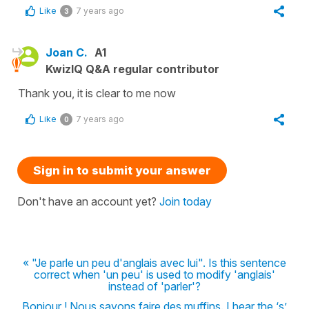
Like
7 years ago
3
Joan C.
A1
KwizIQ Q&A regular contributor
Thank you, it is clear to me now
Like
7 years ago
0
Sign in to submit your answer
Don't have an account yet?
Join today
« "Je parle un peu d'anglais avec lui". Is this sentence
correct when 'un peu' is used to modify 'anglais'
instead of 'parler'?
Bonjour ! Nous savons faire des muffins. I hear the ‘s’