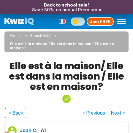
Back to school sale!
Save 30% on annual Premium »
Join FREE
French
French Q&A
Elle est à la maison/ Elle est dans la maison / Elle est en
maison?
Elle est à la maison/ Elle
est dans la maison / Elle
est en maison?
« Back
« Previous
Next
»
Joan C.
A1