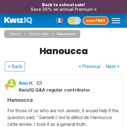
Back to school sale!
Save 30% on annual Premium »
Join FREE
French
French Q&A
Hanoucca
Hanoucca
« Back
« Previous
Next
»
Ann H.
C1
KwizIQ Q&A regular contributor
Hanoucca
For those of us who are not Jewish, it would help if the
question said, "Samedi c'est le début de Hanoucca
cette année. I took it as a general truth.