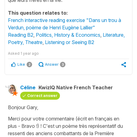
This question relates to:
French interactive reading exercise "Dans un trou à
Verdun, poème de Henri Eugène Lallier"
Reading B2
,
Politics, History & Economics
,
Literature,
Poetry, Theatre
,
Listening or Seeing B2
Asked
1 year ago
Like
Answer
2
3
Céline
KwizIQ Native French Teacher
Correct answer
Bonjour Gary,
Merci pour votre commentaire (écrit en français en
plus - Bravo !) ! C'est un poème très représentatif du
ressenti des anciens combattants de la Première