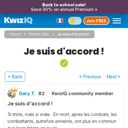
Back to school sale!
Save 30% on annual Premium »
Join FREE
French
French Q&A
Je suis d'accord !
Je suis d'accord !
« Back
« Previous
Next
»
Gary T.
B2
KwizIQ community member
Je suis d'accord !
Si triste, mais si vraie. En mort, apres les combats, les
combattants, autrefois ennemis, ont plus en commun
que leurs frères en la vie.