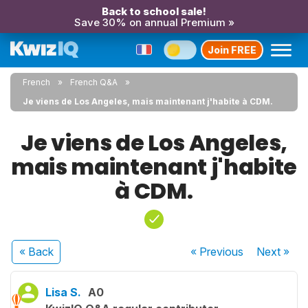
Back to school sale!
Save 30% on annual Premium »
Join FREE
French
French Q&A
Je viens de Los Angeles, mais maintenant j'habite à CDM.
Je viens de Los Angeles,
mais maintenant j'habite
à CDM.
« Back
« Previous
Next
»
Lisa S.
A0