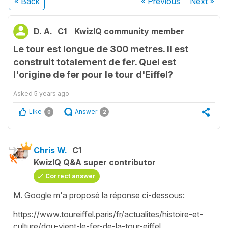
« Back
« Previous
Next
»
D. A.
C1
KwizIQ community member
Le tour est longue de 300 metres. Il est
construit totalement de fer. Quel est
l'origine de fer pour le tour d'Eiffel?
Asked
5 years ago
Like
Answer
0
2
Chris W.
C1
KwizIQ Q&A super contributor
Correct answer
M. Google m'a proposé la réponse ci-dessous:
https://www.toureiffel.paris/fr/actualites/histoire-et-
culture/dou-vient-le-fer-de-la-tour-eiffel