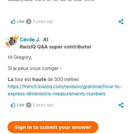
Like
5 years ago
0
Cécile J.
A1
KwizIQ Q&A super contributor
Hi Gregory,
Si je peux vous corriger -
La
tour est
haute
de 300 mètres
https://french.kwiziq.com/revision/grammar/how-to-
express-dimensions-measurements-numbers
Like
5 years ago
0
Sign in to submit your answer