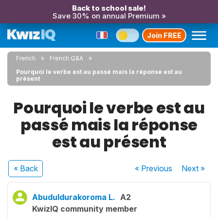
Back to school sale!
Save 30% on annual Premium »
Join FREE
French
French Q&A
Pourquoi le verbe est au passé mais la réponse est au
présent
Pourquoi le verbe est au
passé mais la réponse
est au présent
« Back
« Previous
Next
»
Abuduldurakoroma L.
A2
KwizIQ community member