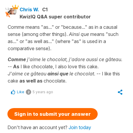
Chris W.
C1
KwizIQ Q&A super contributor
Comme means "as..." or "because..." as in a causal
sense (among other things).
Ainsi que
means "such
as..." or "as well as..." (where "as" is used in a
comparative sense).
Comme
j'aime le chocolat, j'adore aussi ce gâteau.
--
As
I like chocolate, I also love this cake.
J'aime ce gâteau
ainsi que
le chocolat.
-- I like this
cake
as well as
chocolate.
Like
5 years ago
2
Sign in to submit your answer
Don't have an account yet?
Join today