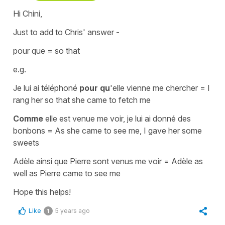
Hi Chini,
Just to add to Chris' answer -
pour que
=
so that
e.g.
Je lui ai téléphoné
pour qu
'elle vienne me chercher
=
I
rang her so that she came to fetch me
Comme
elle est venue me voir, je lui ai donné des
bonbons
=
As she came to see me, I gave her some
sweets
Adèle ainsi que Pierre sont venus me voir
=
Adèle as
well as Pierre came to see me
Hope this helps!
Like
5 years ago
1