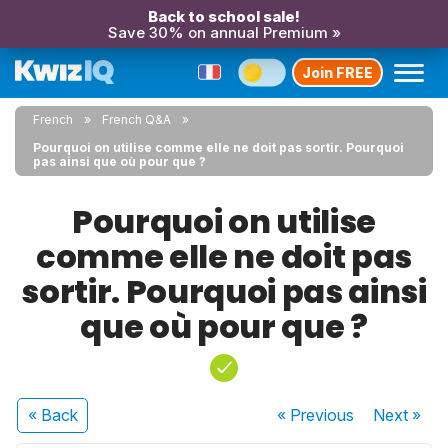
Back to school sale!
Save 30% on annual Premium »
Join FREE
French
French Q&A
Pourquoi on utilise comme elle ne doit pas sortir. Pourquoi
pas ainsi que où pour que ?
Pourquoi on utilise
comme elle ne doit pas
sortir. Pourquoi pas ainsi
que où pour que ?
« Back
« Previous
Next
»