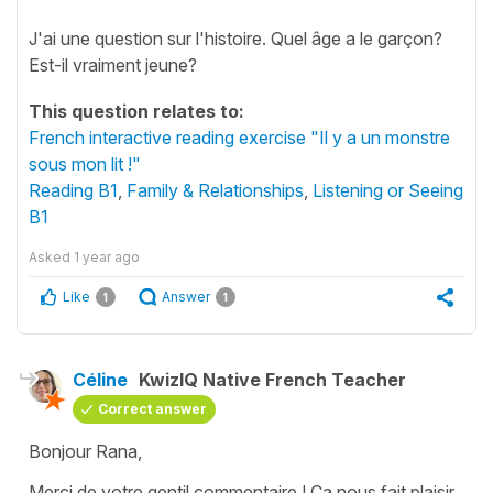
J'ai une question sur l'histoire. Quel âge a le garçon?
Est-il vraiment jeune?
This question relates to:
French interactive reading exercise "Il y a un monstre
sous mon lit !"
Reading B1
,
Family & Relationships
,
Listening or Seeing
B1
Asked
1 year ago
Like
Answer
1
1
Céline
KwizIQ Native French Teacher
Correct answer
Bonjour Rana,
Merci de votre gentil commentaire ! Ça nous fait plaisir