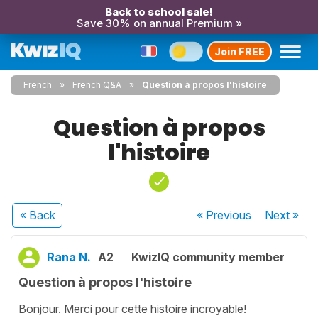
Back to school sale!
Save 30% on annual Premium »
Join FREE
French
French Q&A
Question à propos l'histoire
Question à propos
l'histoire
« Back
« Previous
Next
»
Rana N.
A2
KwizIQ community member
Question à propos l'histoire
Bonjour. Merci pour cette histoire incroyable!