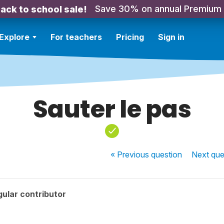
Save 30% on annual Premium
ack to school sale!
Explore
For teachers
Pricing
Sign in
Sauter le pas
« Previous
question
Next
que
ular contributor