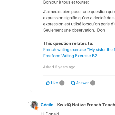
Bonjour à tous et toutes:
J'aimerais bien poser une question qui 
expression signifie qu'on a décidé de se
expression est utilisé lorsqu'on parle 
Seulement une observation. Don
This question relates to:
French writing exercise "My sister the f
Freeform Writing Exercise B2
Asked
6 years ago
Like
Answer
1
1
Cécile
KwizIQ Native French Teac
Hi Donald,