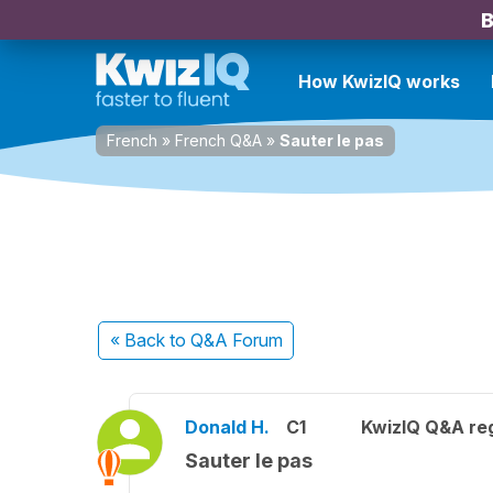
B
How KwizIQ works
French
»
French Q&A
»
Sauter le pas
« Back
to Q&A Forum
Donald H.
C1
KwizIQ Q&A reg
Sauter le pas