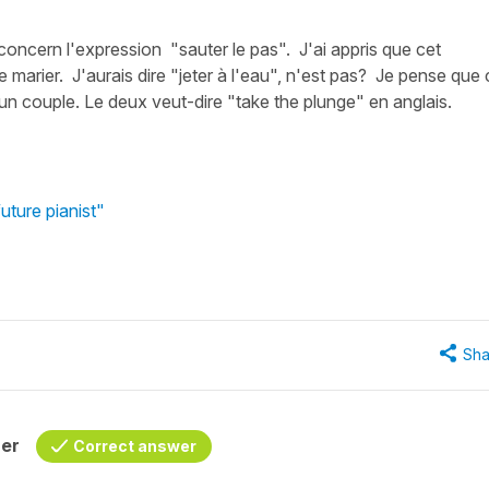
concern l'expression "sauter le pas". J'ai appris que cet
 marier. J'aurais dire "jeter à l'eau", n'est pas? Je pense que 
d'un couple. Le deux veut-dire "take the plunge" en anglais.
uture pianist"
Sha
her
Correct answer