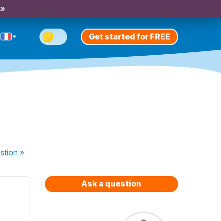
 »
Get started for FREE
stion
»
Ask a question