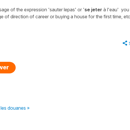
e usage of the expression
'sauter le
pas'
or
'
se jeter
à l'eau'
you
of direction of career or buying a house for the first time, etc
swer
 les douanes »