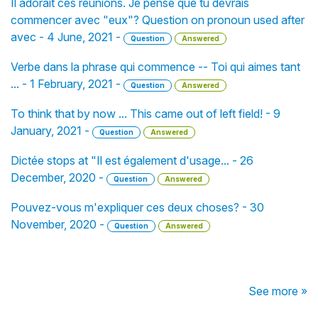
Il adorait ces réunions. Je pense que tu devrais
commencer avec "eux"? Question on pronoun used after
avec - 4 June, 2021 -
Question
Answered
Verbe dans la phrase qui commence -- Toi qui aimes tant
... - 1 February, 2021 -
Question
Answered
To think that by now ... This came out of left field! - 9
January, 2021 -
Question
Answered
Dictée stops at "Il est également d'usage... - 26
December, 2020 -
Question
Answered
Pouvez-vous m'expliquer ces deux choses? - 30
November, 2020 -
Question
Answered
See more »