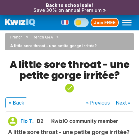
Back to school sale!
Save 30% on annual Premium »
Join FREE
French
French Q&A
A little sore throat - une petite gorge irritée?
A little sore throat - une
petite gorge irritée?
« Back
« Previous
Next
»
Flo T.
B2
KwizIQ community member
A little sore throat - une petite gorge irritée?