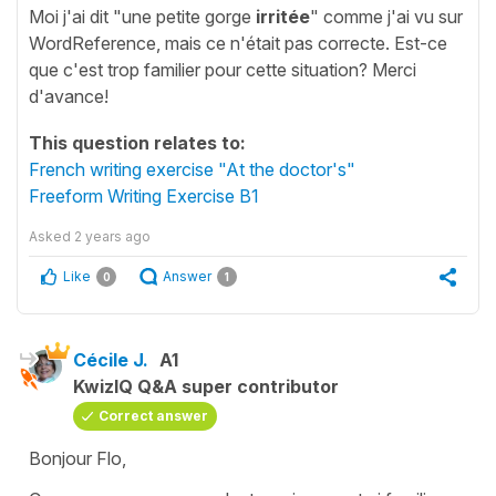
Moi j'ai dit "une petite gorge
irritée
" comme j'ai vu sur
WordReference, mais ce n'était pas correcte. Est-ce
que c'est trop familier pour cette situation? Merci
d'avance!
This question relates to:
French writing exercise "At the doctor's"
Freeform Writing Exercise B1
Asked
2 years ago
Like
Answer
0
1
Cécile J.
A1
KwizIQ Q&A super contributor
Correct answer
Bonjour Flo,