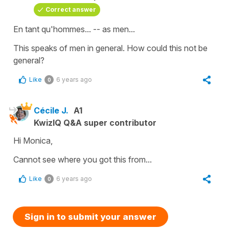
Correct answer
En tant qu'hommes... -- as men...
This speaks of men in general. How could this not be
general?
Like
6 years ago
0
Cécile J.
A1
KwizIQ Q&A super contributor
Hi Monica,
Cannot see where you got this from...
Like
6 years ago
0
Sign in to submit your answer