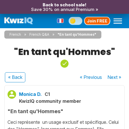
Back to school sale!
Save 30% on annual Premium »
Join FREE
French
French Q&A
"En tant qu'Hommes"
"En tant qu'Hommes"
« Back
« Previous
Next
»
Monica D.
C1
KwizIQ community member
"En tant qu'Hommes"
Ceci représente un usage exclusif et spécifique. Celui
des "Hommes" (par rapport aux Femmes). Elle