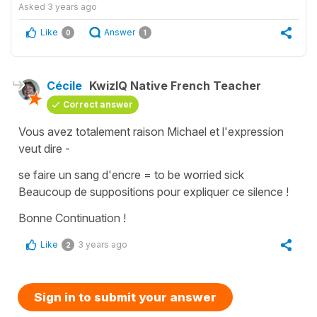
Asked
3 years ago
Like
Answer
0
1
Cécile
KwizIQ Native French Teacher
Correct answer
Vous avez totalement raison Michael et l'expression
veut dire -
se faire un sang d'encre
=
to be worried sick
Beaucoup de suppositions pour expliquer ce silence !
Bonne Continuation !
Like
3 years ago
2
Sign in to submit your answer