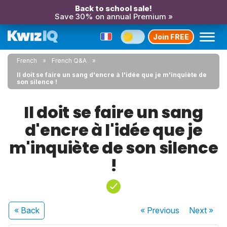
Back to school sale!
Save 30% on annual Premium »
Join FREE
French
French Q&A
Il doit se faire un sang d'encre à l'idée que je m'inquiète de
son silence !
Il doit se faire un sang
d'encre à l'idée que je
m'inquiète de son silence
!
« Back
« Previous
Next
»