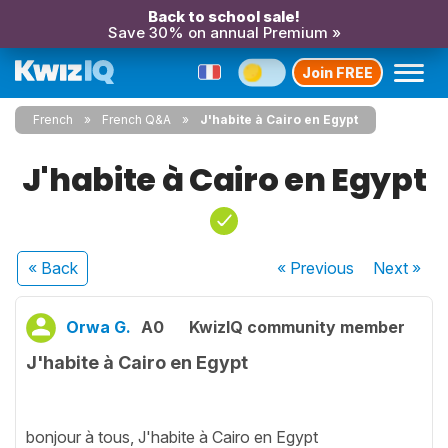
Back to school sale!
Save 30% on annual Premium »
Join FREE
French
French Q&A
J'habite à Cairo en Egypt
J'habite à Cairo en Egypt
« Back
« Previous
Next
»
Orwa G.
A0
KwizIQ community member
J'habite à Cairo en Egypt
bonjour à tous, J'habite à Cairo en Egypt