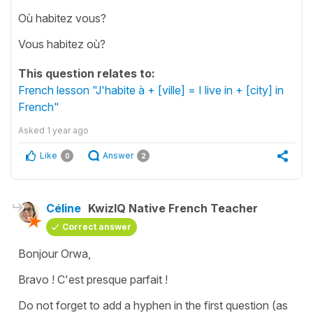
Où habitez vous?
Vous habitez où?
This question relates to:
French lesson "J'habite à + [ville] = I live in + [city] in
French"
Asked
1 year ago
Like
Answer
0
2
Céline
KwizIQ Native French Teacher
Correct answer
Bonjour Orwa,
Bravo ! C'est presque parfait !
Do not forget to add a hyphen in the first question (as